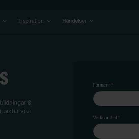
Inspiration
Händelser
s
Förnamn
*
tbildningar &
ntaktar vi er
Verksamhet
*