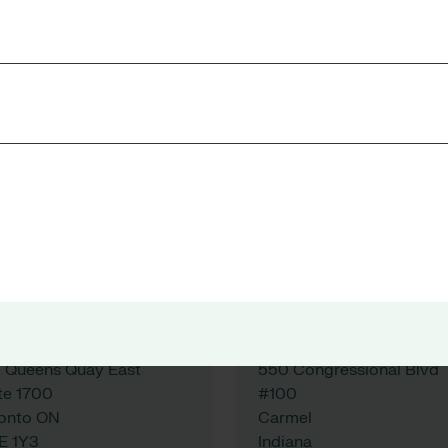
Works,
 Floor
Broad Street,
 Charing Cross Road
Hanley,
ndon
Stoke-on-Trent,
2H 0EW
ST1 4EU
:
+44 (0)20 7355 5555
Tel:
+44 (0)20 7355 555
See map
See map
ronto
Carmel
 Queens Quay East
550 Congressional Blvd
te 1700
#100
onto ON
Carmel
E 1Y3
Indiana