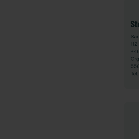
St
San
112
+46
Org
556
Tel