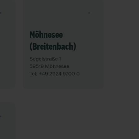
See map
Möhnesee
(Breitenbach)
Segelstraße 1
59519 Möhnesee
Tel:
+49 2924 9700 0