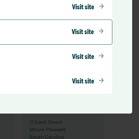
311 South Wacker Drive,
Visit site
Suite 4900
Chicago, Illinois United
States
Visit site
60606
5
Tel:
+1 312-724-7776
Visit site
Visit site
See map
Charleston
11 Ewell Street
Mount Pleasant
South Carolina