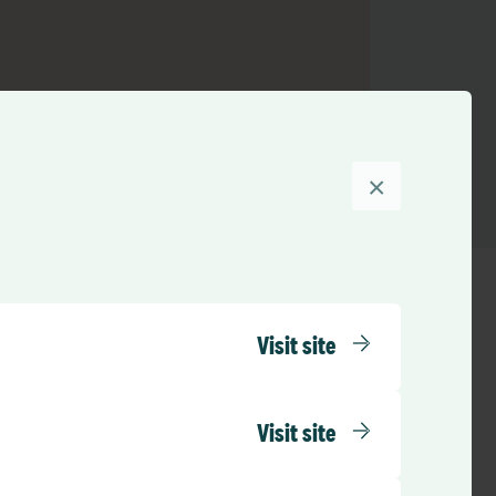
×
Visit site
Visit site
See map
Chicago