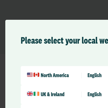
Please select your local w
North America
English
Regions
UK & Ireland
English
All regions
Lo