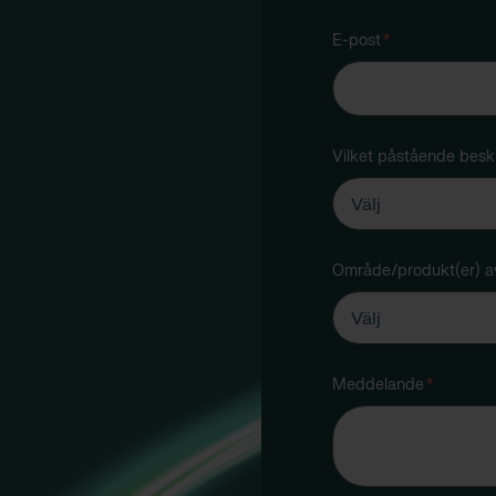
E-post
*
Vilket påstående beskr
Område/produkt(er) av
Meddelande
*