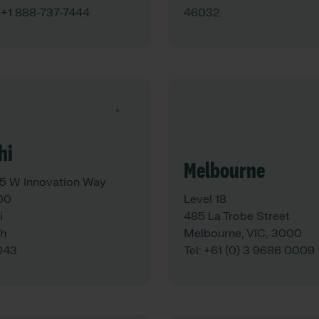
:
+1 888-737-7444
46032
See map
See map
hi
Melbourne
5 W Innovation Way
00
Level 18
i
485 La Trobe Street
h
Melbourne, VIC, 3000
043
Tel:
+61 (0) 3 9686 0009