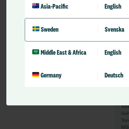
Sweden
Asia-Pacific
English
1st
127
North America
Lo
Sweden
Svenska
WC
Tel
UK & I
Middle East & Africa
English
APAC
Germany
Germany
Deutsch
MEA
To
100
Sui
Tor
M5