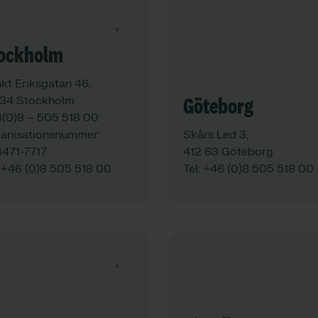
See map
See map
ockholm
kt Eriksgatan 46,
 34 Stockholm
Göteborg
(0)8 – 505 518 00
anisationsnummer:
Skårs Led 3,
471-7717
412 63 Göteborg
:
+46 (0)8 505 518 00
Tel:
+46 (0)8 505 518 00
See map
See map