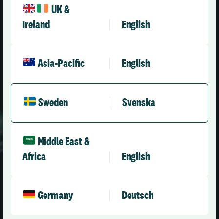
UK &
Ireland
English
Förnamn:
*
Asia-Pacific
English
Efternamn:
*
Sweden
Svenska
Jobbtitel:
*
Middle East &
Africa
English
E-post:
*
Germany
Deutsch