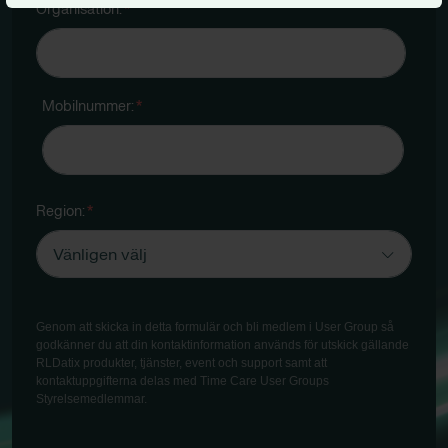
Organisation:
*
Mobilnummer:
*
Region:
*
Genom att skicka in detta formulär och bli medlem i User Group så
godkänner du att din kontaktinformation används för utskick gällande
RLDatix produkter, tjänster, event och support samt att
kontaktuppgifterna delas med Time Care User Groups
Styrelsemedlemmar.