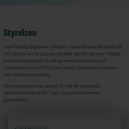
Styrelsen
User Group Styrelsen tillsätts i samråd med RLDatix AB
och ska ha en så god geografisk spridning som möjligt.
Dess huvuduppgift är att ge medlemmarnas och
styrelsens input till RLDatix kring företagets produkt-
och tjänsteutveckling.
Styrelsen ansvarar också för att de regionala
nätverksträffarna för User Group medlemmar
genomförs.
Kramfors Kommun
Fagersta Kommun
Ljungby Kommun
Bromölla Kommun
Anna Byström (ordförande)