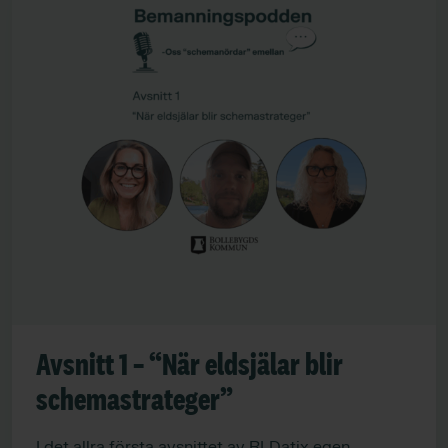
Avsnitt 1 – “När eldsjälar blir
schemastrateger”
I det allra första avsnittet av RLDatix egen