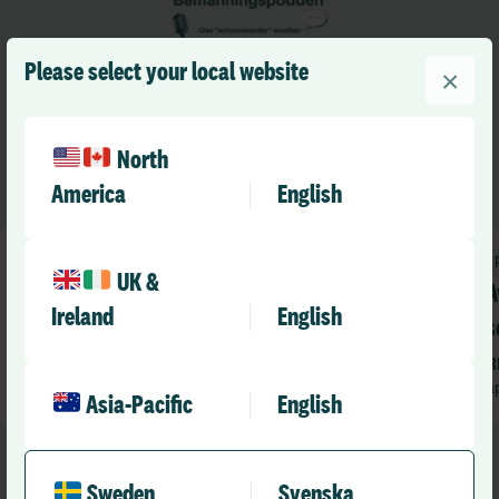
Please select your local website
×
North
America
English
PodCast
UK &
Avsnitt 8 – ”Förändring + Falkenberg
A
Ireland
English
= Förbättring”
s
ö
RLD Team
R
juni 4, 2026
1 min
a
•
Asia-Pacific
English
Sweden
Svenska