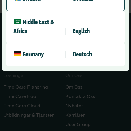
Middle East &
Africa
English
Sweden (Svenska)
Germany
Deutsch
Lösningar​​
Om Oss
Time Care Planering
Om Oss
Time Care Pool
Kontakta Oss
Time Care Cloud
Nyheter
Utbildningar & Tjänster​
Karriärer​
User Group