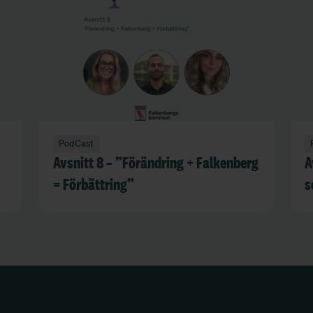
PodCast
Avsnitt 8 – ”Förändring + Falkenberg
A
= Förbättring”
s
ö