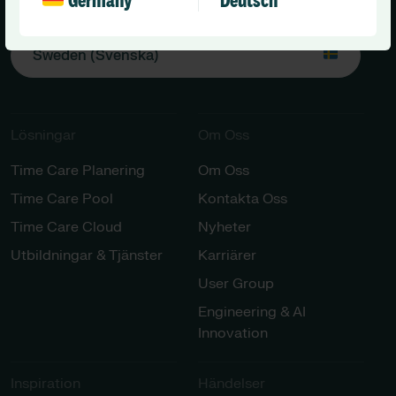
Germany
Deutsch
Sweden (Svenska)
Lösningar​​
Om Oss
Time Care Planering
Om Oss
Time Care Pool
Kontakta Oss
Time Care Cloud
Nyheter
Utbildningar & Tjänster​
Karriärer​
User Group
Engineering & AI
Innovation
Inspiration​
Händelser​