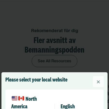
Rekomenderat för dig
Fler avsnitt av
Bemanningspodden
See All Resources
Please select your local website
×
A
North
k
America
English
B