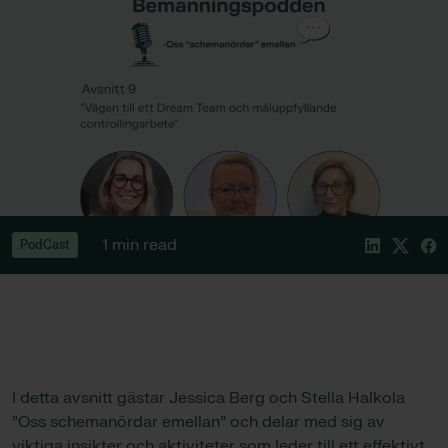
1 min read
PodCast
I detta avsnitt gästar Jessica Berg och Stella Halkola
”Oss schemanördar emellan” och delar med sig av
viktiga insikter och aktiviteter som leder till ett effektivt