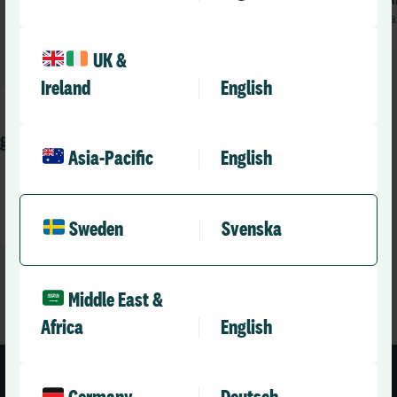
R
j
j
UK &
Ireland
English
PodCast
rg
Avsnitt 7 – ”Förbättringsprojektet
Asia-Pacific
English
som blev ett äkta skolboksexempel
över lyckade projekt”
RLD Team
april 16, 2026
1 min
•
Sweden
Svenska
Middle East &
Africa
English