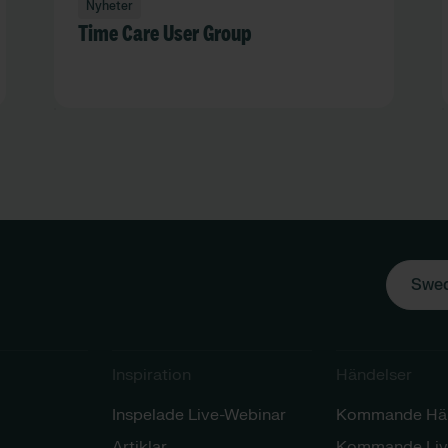
Nyheter
Time Care User Group
Swed
Inspiration​
Händelser​
Inspelade Live-Webinar
Kommande Hän
Artiklar
Kommande Liv