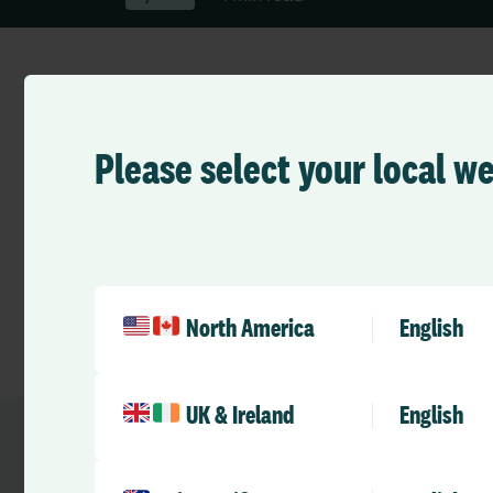
Please select your local w
Allocate Software h
leverantör av mol
Detta innebär att A
en tid när organisat
möjliga medarbetar
North America
English
UK & Ireland
English