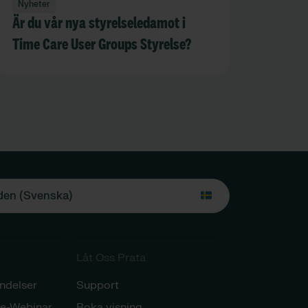
Nyheter
Är du vår nya styrelseledamot i
Time Care User Groups Styrelse?
en (Svenska)
Låt Oss Prata​
delser
Support
e-Webinar
Boka visning