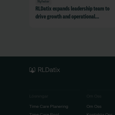
Nyheter
RLDatix expands leadership team to
drive growth and operational
excellence
Lösningar​​
Om Oss
Time Care Planering
Om Oss
Time Care Pool
Kontakta Oss