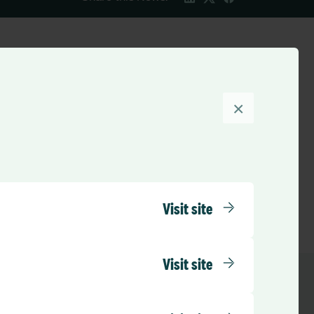
lenity Limited, en
×
agement-processer i
h leverera den bästa
Visit site
Visit site