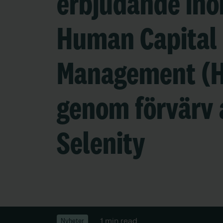
erbjudande in
Human Capital
Management (
genom förvärv 
Selenity
1 min read
Nyheter