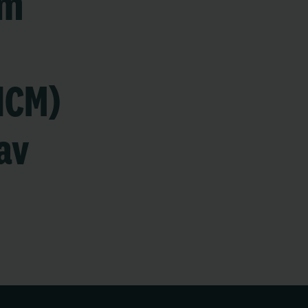
om
HCM)
av