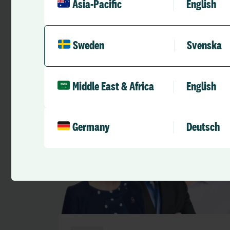
Asia-Pacific
English
Rekomenderat för dig
Fler avsnitt av Bem
Sweden
Svenska
Middle East & Africa
English
Germany
Deutsch