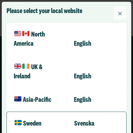
Please select your local website
×
North
America
English
UK &
Sweden (Svenska)
Ireland
English
Lösningar​​
Om Oss
Asia-Pacific
English
Time Care Planering
Om Oss
Time Care Pool
Kontakta Oss
Sweden
Svenska
Time Care Cloud
Nyheter