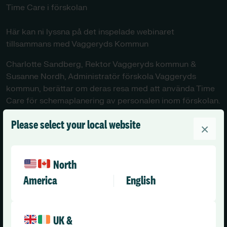
Time Care i förskolan
Här kan ni lyssna på det inspelade webinaret
tillsammans med Vaggeryds Kommun
Charlotte Sandberg, Rektor Vaggeryds kommun &
Susanne Nordh, Administratör förskola Vaggeryds
kommun, berättar om deras resa med att använda Time
Care för schemaplanering av personalen inom förskolan.
För att starta webinaret fyll i formuläret till höger och
Please select your local website
×
skicka in
North
America
English
UK &