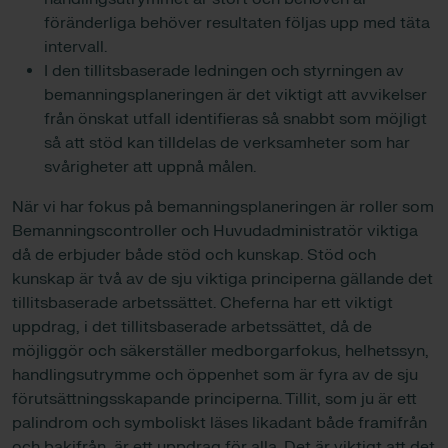
föränderliga behöver resultaten följas upp med täta
intervall.
I den tillitsbaserade ledningen och styrningen av
bemanningsplaneringen är det viktigt att avvikelser
från önskat utfall identifieras så snabbt som möjligt
så att stöd kan tilldelas de verksamheter som har
svårigheter att uppnå målen.
När vi har fokus på bemanningsplaneringen är roller som
Bemanningscontroller och Huvudadministratör viktiga
då de erbjuder både stöd och kunskap. Stöd och
kunskap är två av de sju viktiga principerna gällande det
tillitsbaserade arbetssättet. Cheferna har ett viktigt
uppdrag, i det tillitsbaserade arbetssättet, då de
möjliggör och säkerställer medborgarfokus, helhetssyn,
handlingsutrymme och öppenhet som är fyra av de sju
förutsättningsskapande principerna. Tillit, som ju är ett
palindrom och symboliskt läses likadant både framifrån
och bakifrån, är ett uppdrag för alla. Det är viktigt att det