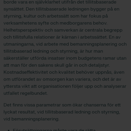
borde vara en självklarhet utifrån det tillitsbaserade
synsättet. Den tillitsbaserade ledningen bygger på en
styrning, kultur och arbetssätt som har fokus på
verksamhetens syfte och medborgarens behov.
Helhetsperspektiv och samverkan är centrala begrepp
och tillitsfulla relationer är kärnan i arbetssättet. En av
utmaningarna, vid arbete med bemanningsplanering och
tillitsbaserad ledning och styrning, är hur man
säkerställer utförda insatser inom budgetens ramar utan
att man för den sakens skull går in och detaljstyr.
Kostnadseffektivitet och kvalitet behöver uppnås, även
om utförandet av omsorgen kan variera, och det är av
yttersta vikt att organisationen följer upp och analyserar
utfallet regelbundet.
Det finns vissa parametrar som ökar chanserna för ett
lyckat resultat, vid tillitsbaserad ledning och styrning,
vid bemanningsplanering.
Förutsättningarna måste vara de rätta.