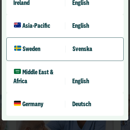
Ireland
English
Asia-Pacific
English
Rekomenderat för dig
Fler avsnitt av
Sweden
Svenska
Bemanningspodden
Middle East &
See All Resources
Africa
English
Germany
Deutsch