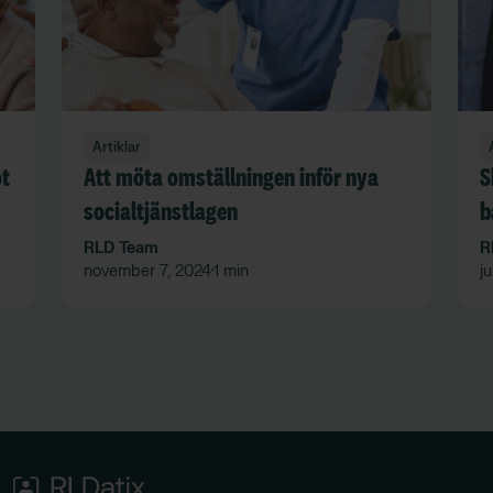
Artiklar
ot
Att möta omställningen inför nya
S
socialtjänstlagen
b
RLD Team
R
november 7, 2024
1 min
ju
•