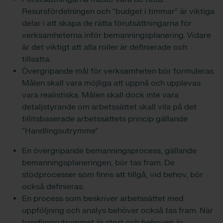
Resursfördelningen och “budget i timmar” är viktiga
delar i att skapa de rätta förutsättningarna för
verksamheterna inför bemanningsplanering. Vidare
är det viktigt att alla roller är definierade och
tillsatta.
Övergripande mål för verksamheten bör formuleras.
Målen skall vara möjliga att uppnå och upplevas
vara realistiska. Målen skall dock inte vara
detaljstyrande om arbetssättet skall vila på det
tillitsbaserade arbetssättets princip gällande
“Handlingsutrymme”
En övergripande bemanningsprocess, gällande
bemanningsplaneringen, bör tas fram. De
stödprocesser som finns att tillgå, vid behov, bör
också definieras.
En process som beskriver arbetssättet med
uppföljning och analys behöver också tas fram. När
handlingsutrymmet är stort och behoven är