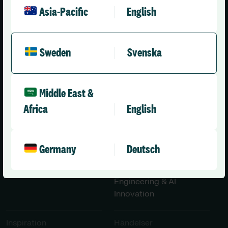
Asia-Pacific
English
Sweden (Svenska)
Sweden
Svenska
Lösningar​​
Om Oss
Middle East &
Time Care Planering
Om Oss
Africa
English
Time Care Pool
Kontakta Oss
Time Care Cloud
Nyheter
Germany
Deutsch
Utbildningar & Tjänster​
Karriärer​
User Group
Engineering & AI
Innovation
Inspiration​
Händelser​