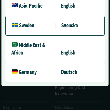
Asia-Pacific
English
Sweden (Svenska)
Sweden
Svenska
Lösningar​​
Om Oss
Middle East &
Time Care Planering
Om Oss
Africa
English
Time Care Pool
Kontakta Oss
Time Care Cloud
Nyheter
Germany
Deutsch
Utbildningar & Tjänster​
Karriärer​
User Group
Engineering & AI
Innovation
Inspiration​
Händelser​