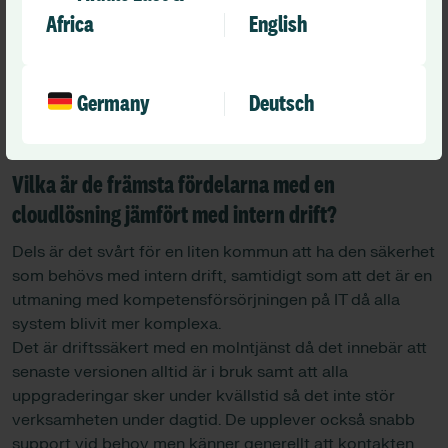
samt att numera används mobilt bank-id vid byte av
Africa
English
inloggning.
Alla har också fått genomgå en digital utbildning i IT-
säkerhet. De har också en kvartalsavstämning där de går
Germany
Deutsch
igenom eventuella hot och risker.
Vilka är de främsta fördelarna med en
cloudlösning jämfört med intern drift?
Dels är det svårt för en liten kommun att ha den säkerhet
som behövs med intern drift, samtidigt som att det är en
utmaning med kompetensförsörjningen på IT då alla
system blivit mer komplexa.
Det är driftssäkert med en molntjänst då det innebär att
senaste versionen alltid är i bruk samt att alla
uppgraderingar sker under kvällstid så det inte stör
verksamheten under dagtid. De upplever också snabb
support vid behov men känner generellt att kontakten