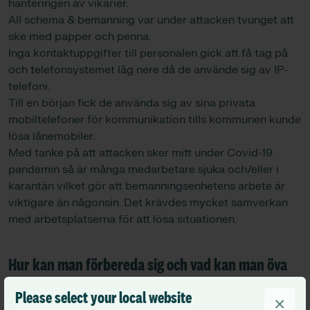
hanteringen av vikarier.
All schema & bemanning var under attacken tvunget att
ske med papper och penna.
Inga kontaktuppgifter till personalen gick att få tag på
och telefonsystemet låg nere då de använde sig av IP-
telefoni.
Till en början fick de använda sig av sina privata
mobiltelefoner för kommunikation tills kommunen kunde
lösa lånemobiler.
Med tanke på att attacken sker mitt under Covid-19
pandemin så är många medarbetare sjuka och/eller i
karantän vilket gör att bemanningsenhetens arbete är
viktigare än någonsin. Det krävdes mycket samverkan
med arbetsplatserna för att lösa situationen.
Hur kan man förbereda sig och vad kan man öva
på inför en sådan här situation?
Please select your local website
×