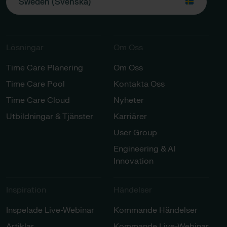
Sweden (Svenska)
Lösningar​​
Om Oss
Time Care Planering
Om Oss
Time Care Pool
Kontakta Oss
Time Care Cloud
Nyheter
Utbildningar & Tjänster​
Karriärer​
User Group
Engineering & AI
Innovation
Inspiration​
Händelser​
Inspelade Live-Webinar
Kommande Händelser
Artiklar
Kommande Live-Webinar