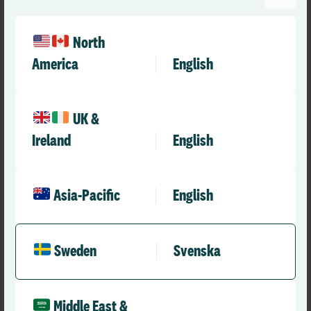
Det är viktigt att göra kontinuitetsplaner med “worst
case senarion”. Det kan vara en fördel att sätt upp rutiner
för att klara av analogt arbete ifall liknande situation
North
uppstår.
America
English
Själva hade de bara rutiner att arbeta utan systemen för
mindre korta perioder vid driftsstörningar och
uppdateringar.
Ha systemen i molndrift om det är möjligt särskilt om ni
UK &
inte har möjlighet till en väldigt hög säkerhet och
Ireland
English
kapacitet internt.
Asia-Pacific
English
Hur har ni agerat efter attacken ur ett IT-
perspektiv?
Den största åtgärden som har gjorts är att idag ligger
Sweden
Svenska
alla system i extern molndrift förutom ett.
Time Care var det första systemet efter attacken som
flyttades över till molndrift.
Middle East &
Alla medarbetare har fått byta inloggningsuppgifter