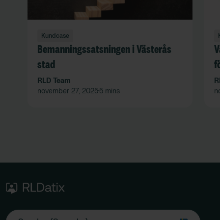
Kundcase
Bemanningssatsningen i Västerås
V
stad
f
RLD Team
R
november 27, 2025
5 mins
n
•