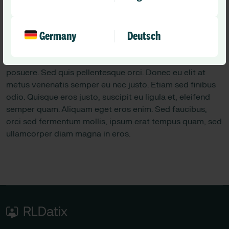
vestibulum neque. Curabitur congue, lectus eu molestie
dignissim, quam massa molestie enim, eu tempor urna
Germany
Deutsch
ante sit amet dolor. Suspendisse neque ipsum, mattis vel
eleifend ut, blandit vel neque. Morbi id maximus augue.
Etiam sagittis metus ut erat aliquet, sed mollis massa
posuere. Sed quis pellentesque orci. Donec eu elit at
metus venenatis semper eu nec justo. Etiam sed finibus
odio. Quisque eros justo, suscipit eu ligula et, eleifend
semper quam. Aliquam eget eros enim. Sed faucibus,
orci sed fermentum mollis, ipsum erat tempus quam, sed
ullamcorper diam magna in eros.